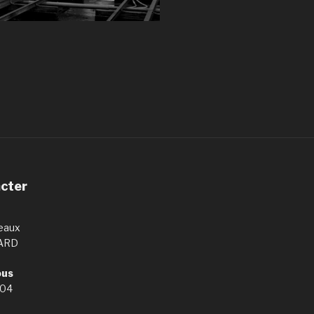
cter
geaux
ARD
ous
 04