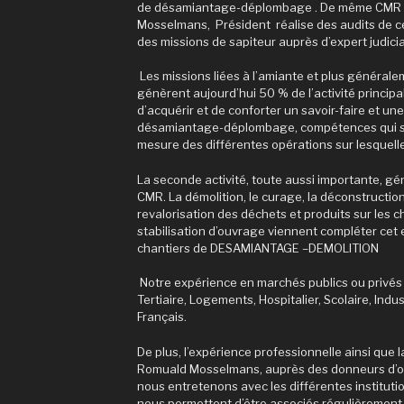
de désamiantage-déplombage . De même CMR e
Mosselmans, Président réalise des audits de ce
des missions de sapiteur auprès d’expert judicia
Les missions liées à l’amiante et plus général
génèrent aujourd’hui 50 % de l’activité princip
d’acquérir et de conforter un savoir-faire et une
désamiantage-déplombage, compétences qui se
mesure des différentes opérations sur lesquell
La seconde activité, toute aussi importante, gén
CMR. La démolition, le curage, la déconstruction 
revalorisation des déchets et produits sur les ch
stabilisation d’ouvrage viennent compléter cet 
chantiers de DESAMIANTAGE –DEMOLITION
Notre expérience en marchés publics ou privé
Tertiaire, Logements, Hospitalier, Scolaire, Indus
Français.
De plus, l’expérience professionnelle ainsi que l
Romuald Mosselmans, auprès des donneurs d’ordr
nous entretenons avec les différentes institut
nous permettent d’être associés régulièrement e