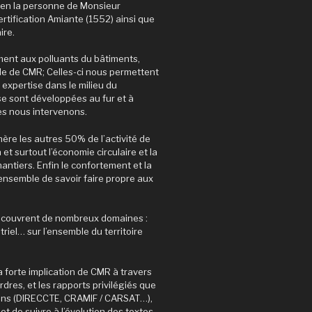
n la personne de Monsieur
rtification Amiante (1552) ainsi que
ire.
ement aux polluants du bâtiments,
ale de CMR; Celles-ci nous permettent
 expertise dans le milieu du
 sont développées au fur et à
es nous intervenons.
ère les autres 50% de l’activité de
et surtout l’économie circulaire et la
antiers. Enfin le confortement et la
ensemble de savoir faire propre aux
s couvrent de nombreux domaines :
triel… sur l’ensemble du territoire
a forte implication de CMR à travers
es, et les rapports privilégiés que
ions (DIRECCTE, CRAMIF / CARSAT…),
t de suivre à l’évolution des textes