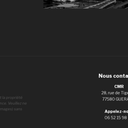
Nous conta
CMR
28, rue de Ti
 la propriété
77580 GUER
nce. Veuillez ne
images) sans
Appelez-n
06 52 15 98